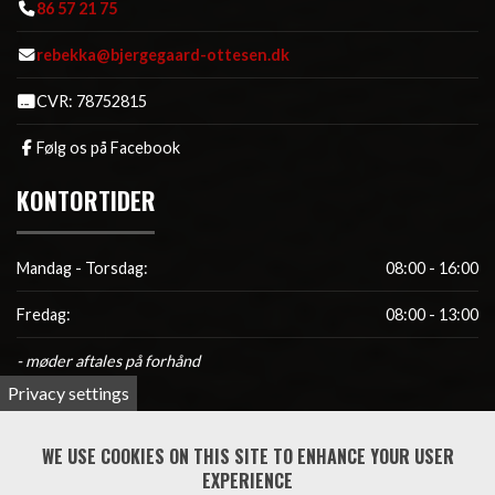
86 57 21 75
rebekka@bjergegaard-ottesen.dk
CVR: 78752815
Følg os på Facebook
KONTORTIDER
Mandag - Torsdag:
08:00 - 16:00
Fredag:
08:00 - 13:00
- møder aftales på forhånd
FAKTURA
Privacy settings
WE USE COOKIES ON THIS SITE TO ENHANCE YOUR USER
Faktura fremsendes til bogholderiet:
bogholderi
EXPERIENCE
@bjergegaard-ottesen.dk