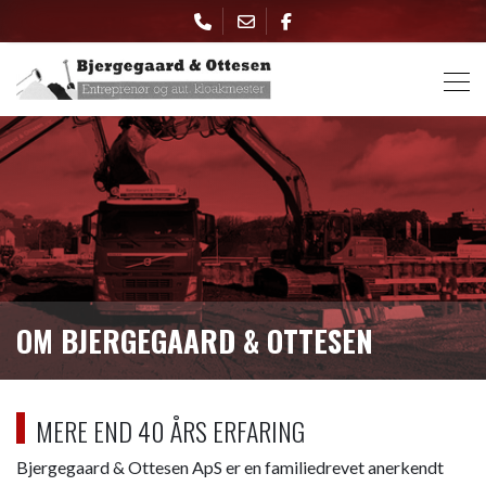
Skip
to
main
content
OM BJERGEGAARD & OTTESEN
MERE END 40 ÅRS ERFARING
Bjergegaard & Ottesen ApS er en familiedrevet anerkendt