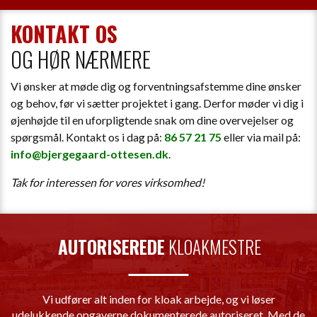
KONTAKT OS
OG HØR NÆRMERE
Vi ønsker at møde dig og forventningsafstemme dine ønsker
og behov, før vi sætter projektet i gang. Derfor møder vi dig i
øjenhøjde til en uforpligtende snak om dine overvejelser og
spørgsmål. Kontakt os i dag på:
86 57 21 75
eller via mail på:
info@bjergegaard-ottesen.dk
.
Tak for interessen for vores virksomhed!
AUTORISEREDE
KLOAKMESTRE
Vi udfører alt inden for kloak arbejde, og vi løser
udelukkende opgaverne dokumenterede autoriseret. Med de