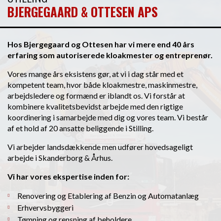
BJERGEGAARD & OTTESEN APS​​​
Hos Bjergegaard og Ottesen har vi mere end 40 års
erfaring som autoriserede kloakmester og entreprenør.
Vores mange års eksistens gør, at vi i dag står med et
kompetent team, hvor både kloakmestre, maskinmestre,
arbejdsledere og formænd er iblandt os. Vi forstår at
kombinere kvalitetsbevidst arbejde med den rigtige
koordinering i samarbejde med dig og vores team. Vi består
af et hold af 20 ansatte beliggende i Stilling.
Vi arbejder landsdækkende men udfører hovedsageligt
arbejde i Skanderborg & Århus.
Vi har vores ekspertise inden for:
Renovering og Etablering af Benzin og Automatanlæg
Erhvervsbyggeri
Tømning og rensning af beholdere