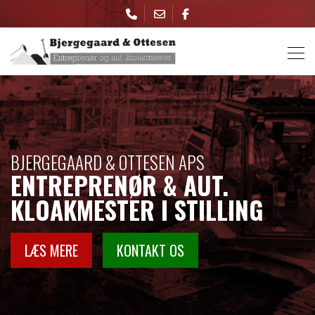
Gå
til
hovedindhold
BJERGEGAARD & OTTESEN APS​​​
ENTREPRENØR & AUT.
KLOAKMESTER I STILLING
LÆS MERE
KONTAKT OS